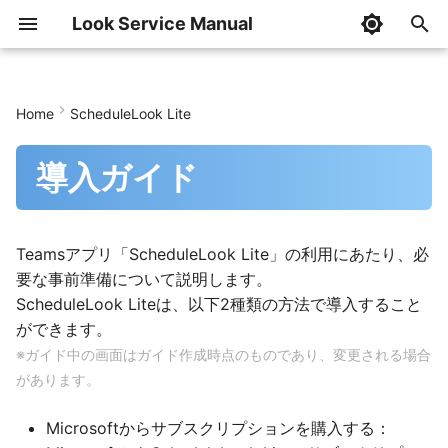
Look Service Manual
I
n
Home
ScheduleLook Lite
はじめに
はじめに
はじめに
はじめに
はじめに
はじめに
はじめに
Microsoftからアプリを購入
はじめに
AddressCheckの設定
ファーストステップ
AddressLook設定
AddressLook Premium
組織階層情報メンテナン
管理設定
記事の管理
InfoLookの利用
初期設定
共通設定
トップページ
i
ール
導入ガイド
t
導入ガイド
導入ガイド
導入ガイド
導入ガイド
導入ガイド
導入ガイド
導入ガイド
導入ガイド
アプリケーションの購入
AddressCheckの更新
AddressLook (classic/v1)
Teamsアプリ設定
AddressLook ブラウザ版 
記事の作成・閲覧の権限
記事の作成
記事一覧画面
SHINSEI導入ガイド
SHINSEI管理者ガイド
SHINSEI利用者ガイド
組織階層情報メンテナン
i
ール(コマンド)
管理者ガイド
管理者ガイド
管理者ガイド
管理者ガイド
管理者ガイド
導入ガイド(一括契約)
管理者ガイド
管理者ガイド
サブスクリプション情報の
AddressCheckの削除
AddressLook v2
AddressLook Mobile設定
AddressLook ブラウザ版 
InfoLookの削除
記事の編集
記事の閲覧
BUNSEKI導入ガイド
BUNSEKI管理者ガイド
BUNSEKI利用者ガイド
a
Teamsアプリ「ScheduleLook Lite」の利用にあたり、必
保存
要な事前準備について説明します。
HABエクスポートツール
利用者ガイド
利用者ガイド
利用者ガイド
投稿者ガイド
利用者ガイド
利用者ガイド
利用者ガイド
利用者ガイド
AddressLook for Microso
AddressLook 管理サイト
AddressLook for Microso
記事の削除
記事のピン留め
SHIWAKE導入ガイド
SHIWAKE管理者ガイド
SHIWAKE利用者ガイド
l
ScheduleLook Liteは、以下2種類の方法で導入すること
ユーザー情報の登録
Teams
定
Teams
i
ができます。
CSVファイルフォーマッ
ツールガイド
利用者ガイド
記事の検索
記事の検索
IDOU管理者ガイド
IDOU利用者ガイド
z
※ガイド中の画⾯はガイド作成時点のものであり、変更される場合
サブスクリプションのアク
フェデレーション設定
AddressLook for Microso
ティブ化
Teams(モバイル版)
があります。
記事のテンプレート
Teamsアクティビティ通
i
n
Microsoftからサブスクリプションを購入する：
契約管理サイトへのアクセス
AddressLook for Microso
個人設定