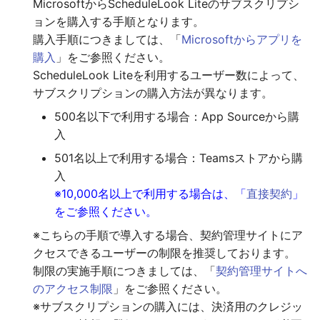
制限
MicrosoftからScheduleLook Liteのサブスクリプシ
Teams(タブレット版)
g
ョンを購入する手順となります。
s
サブスクリプションのキャン
AddressLook Mobile
購入手順につきましては、「
Microsoftからアプリを
セル
購入
」をご参照ください。
e
ScheduleLook Liteを利用するユーザー数によって、
a
直接契約
サブスクリプションの購入方法が異なります。
r
500名以下で利用する場合：App Sourceから購
入
c
501名以上で利用する場合：Teamsストアから購
h
入
※10,000名以上で利用する場合は、「
直接契約
」
をご参照ください。
※こちらの手順で導入する場合、契約管理サイトにア
クセスできるユーザーの制限を推奨しております。
制限の実施手順につきましては、「
契約管理サイトへ
のアクセス制限
」をご参照ください。
※サブスクリプションの購入には、決済用のクレジッ