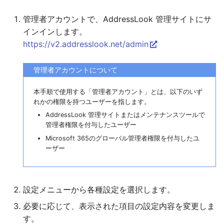
Teams(タブレット版)
g
アカウントの管理
管理者アカウントで、AddressLook 管理サイトにサ
s
AddressLook Mobile
インインします。
Federation Setting
e
https://v2.addresslook.net/admin
a
User
管理者アカウントについて
r
ダウンロードサイト
本手順で使用する「管理者アカウント」とは、以下のいず
c
れかの権限を持つユーザーを指します。
クライアント
h
AddressLook 管理サイトまたはメンテナンスツールで
管理者権限を付与したユーザー
管理者用
Microsoft 365のグローバル管理者権限を付与したユ
ーザー
ダウンロード
設定メニューから各種設定を選択します。
必要に応じて、表示された項目の設定内容を変更しま
す。