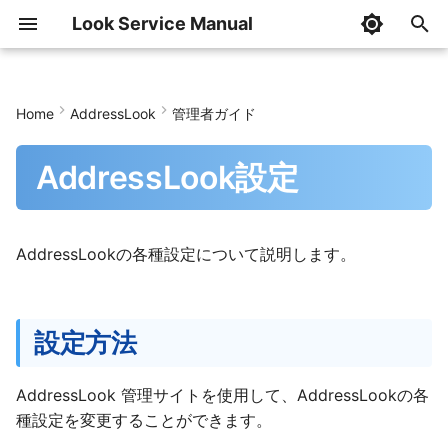
Look Service Manual
I
n
Home
AddressLook
管理者ガイド
はじめに
ファーストステップ
設定方法
AddressLook Premium
組織階層情報メンテナンスツ
はじめに
はじめに
はじめに
はじめに
はじめに
はじめに
はじめに
AddressCheckの設定
管理設定
記事の管理
InfoLookの利用
初期設定
共通設定
トップページ
i
ール
AddressLook設定
t
導入ガイド
AddressLook (classic/v1)
AddressLookの設定
AddressLook ブラウザ版 v1
導入ガイド
導入ガイド
導入ガイド
導入ガイド
導入ガイド
導入ガイド
導入ガイド
AddressCheckの更新
記事の作成・閲覧の権限
記事の作成
記事一覧画面
SHINSEI導入ガイド
SHINSEI管理者ガイド
SHINSEI利用者ガイド
組織階層情報メンテナンスツ
i
ール(コマンド)
管理者ガイド
AddressLook v2
AddressLook ブラウザ版 v2
管理者ガイド
管理者ガイド
管理者ガイド
導入ガイド(一括契約)
管理者ガイド
管理者ガイド
管理者ガイド
初期設定
AddressCheckの削除
InfoLookの削除
記事の編集
記事の閲覧
BUNSEKI導入ガイド
BUNSEKI管理者ガイド
BUNSEKI利用者ガイド
a
AddressLookの各種設定について説明します。
HABエクスポートツール
利用者ガイド
AddressLook for Microsoft
AddressLook for Microsoft
利用者ガイド
投稿者ガイド
利用者ガイド
利用者ガイド
利用者ガイド
利用者ガイド
利用者ガイド
認証・セキュリティ
記事の削除
記事のピン留め
SHIWAKE導入ガイド
SHIWAKE管理者ガイド
SHIWAKE利用者ガイド
l
Teams
Teams
i
CSVファイルフォーマット
利用者ガイド
モバイル版利用者ガイド
表示設定
記事の検索
記事の検索
IDOU管理者ガイド
IDOU利用者ガイド
設定方法
z
AddressLook for Microsoft
Teams(モバイル版)
検索設定
記事のテンプレート
Teamsアクティビティ通
i
AddressLook 管理サイトを使用して、AddressLookの各
種設定を変更することができます。
n
AddressLook for Microsoft
個人情報の更新許可
個人設定