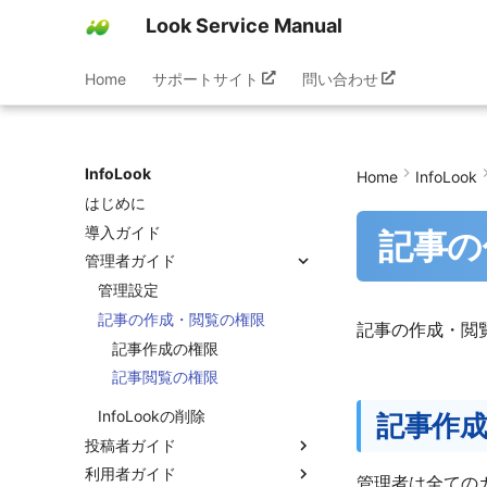
Look Service Manual
Home
サポートサイト
問い合わせ
InfoLook
Home
InfoLook
はじめに
導入ガイド
記事の
管理者ガイド
管理設定
記事の作成・閲覧の権限
記事の作成・閲
記事作成の権限
記事閲覧の権限
InfoLookの削除
記事作
投稿者ガイド
利用者ガイド
記事の管理
管理者は全ての