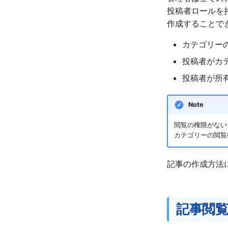
記事の作成
InfoLookの利用
投稿者ロールを
記事の編集
記事一覧画面
作成することで
記事の削除
記事の閲覧
カテゴリーの
記事の検索
記事のピン留め
投稿者がカ
記事のテンプレート
記事の検索
Teamsアクティビティ通知
投稿者が所
個人設定
Note
閲覧の権限がない
カテゴリーの閲覧
記事の作成方法
記事閲