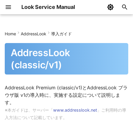
Look Service Manual
I
n
Home
AddressLook
導入ガイド
はじめに
前提条件
AddressLook設定
AddressLook Premium
組織階層情報メンテナンスツ
はじめに
はじめに
はじめに
はじめに
はじめに
はじめに
はじめに
AddressCheckの設定
管理設定
記事の管理
InfoLookの利用
初期設定
共通設定
トップページ
i
ール
AddressLook
t
導入ガイド
本ガイドで説明する内容
Teamsアプリ設定
AddressLook ブラウザ版 v1
導入ガイド
導入ガイド
導入ガイド
導入ガイド
導入ガイド
導入ガイド
導入ガイド
AddressCheckの更新
記事の作成・閲覧の権限
記事の作成
記事一覧画面
SHINSEI導入ガイド
SHINSEI管理者ガイド
SHINSEI利用者ガイド
組織階層情報メンテナンスツ
(classic/v1)
i
ール(コマンド)
管理者ガイド
使用可能な認証情報
AddressLook Mobile設定
AddressLook ブラウザ版 v2
管理者ガイド
管理者ガイド
管理者ガイド
導入ガイド(一括契約)
管理者ガイド
管理者ガイド
管理者ガイド
AddressCheckの削除
InfoLookの削除
記事の編集
記事の閲覧
BUNSEKI導入ガイド
BUNSEKI管理者ガイド
BUNSEKI利用者ガイド
a
HABエクスポートツール
利用者ガイド
AddressLook 管理サイト設
AddressLook for Microsoft
利用者ガイド
投稿者ガイド
利用者ガイド
利用者ガイド
利用者ガイド
利用者ガイド
利用者ガイド
AddressLook Premium
記事の削除
記事のピン留め
SHIWAKE導入ガイド
SHIWAKE管理者ガイド
SHIWAKE利用者ガイド
l
AddressLook Premium (classic/v1)とAddressLook ブラ
定
Teams
i
ウザ版 v1の導入時に、実施する設定について説明しま
CSVファイルフォーマット
利用者ガイド
モバイル版利用者ガイド
ブラウザ版
記事の検索
記事の検索
IDOU管理者ガイド
IDOU利用者ガイド
す。
z
フェデレーション設定
AddressLook for Microsoft
※本ガイドは、サーバー「
www.addresslook.net
」ご利用時の導
Teams(モバイル版)
クライアント導入設定
記事のテンプレート
Teamsアクティビティ通
i
入方法について記載しています。
n
AddressLook for Microsoft
AddressLook Premium
個人設定