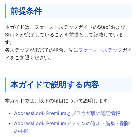
Teams(タブレット版)
g
前提条件
アドインの追加
s
AddressLook Mobile
アドインの設定変更
e
本ガイドは、ファーストステップガイドのStep1および
Step2 が完了していることを前提として記載していま
a
アドインの削除
す。
r
各ステップが未完了の場合、先に
ファーストステップ
ガイ
ブラウザ版
ドをご参照ください。
c
ブラウザ版へのアクセス
h
とログイン
本ガイドで説明する内容
本ガイドでは、以下の項目について説明します。
AddressLook Premiumとブラウザ版の認証情報
AddressLook Premiumアドインの追加・編集・削除
の手順