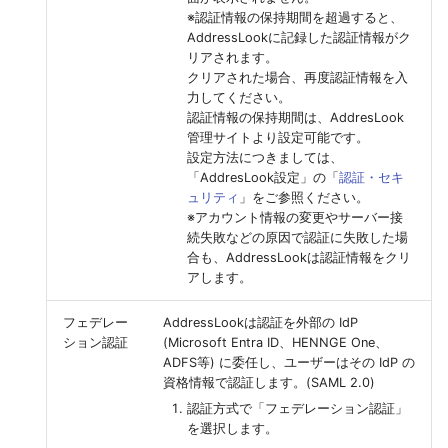
※認証情報の保持期間を超過すると、
AddressLookに記録した認証情報がク
リアされます。
クリアされた場合、再度認証情報を入
力してください。
認証情報の保持期間は、AddresLook
管理サイトより設定可能です。
設定方法につきましては、
「AddresLook設定」の「
認証・セキ
ュリティ
」をご参照ください。
※アカウント情報の変更やサーバー接
続失敗などの原因で認証に失敗した場
合も、AddressLookは認証情報をクリ
アします。
フェデレー
AddressLookは認証を外部の IdP
ション認証
(Microsoft Entra ID、HENNGE One、
ADFS等) に委任し、ユーザーはその IdP の
資格情報で認証します。(SAML 2.0)
認証方式で「フェデレーション認証」
を選択します。