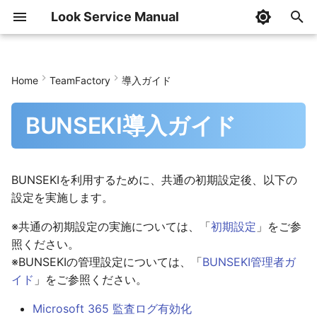
Look Service Manual
I
n
Home
TeamFactory
導入ガイド
はじめに
はじめに
はじめに
はじめに
はじめに
はじめに
はじめに
はじめに
Microsoft 365 監査ログ有効
共通設定
トップページ
AddressCheckの設定
ファーストステップ
AddressLook設定
AddressLook Premium
組織階層情報メンテナン
管理設定
記事の管理
InfoLookの利用
i
化
ール
BUNSEKI導入ガイド
t
導入ガイド
導入ガイド
導入ガイド
導入ガイド
導入ガイド
導入ガイド
導入ガイド
導入ガイド
SHINSEI管理者ガイド
SHINSEI利用者ガイド
AddressCheckの更新
AddressLook (classic/v1)
Teamsアプリ設定
AddressLook ブラウザ版 
記事の作成・閲覧の権限
記事の作成
記事一覧画面
利用状況ログの匿名無効化
組織階層情報メンテナン
i
ール(コマンド)
管理者ガイド
管理者ガイド
管理者ガイド
管理者ガイド
管理者ガイド
導入ガイド(一括契約)
管理者ガイド
管理者ガイド
BUNSEKI管理者ガイド
BUNSEKI利用者ガイド
AddressCheckの削除
AddressLook v2
AddressLook Mobile設定
AddressLook ブラウザ版 
InfoLookの削除
記事の編集
記事の閲覧
a
BUNSEKIを利用するために、共通の初期設定後、以下の
ログ収集用アプリの作成
設定を実施します。
HABエクスポートツール
利用者ガイド
利用者ガイド
利用者ガイド
投稿者ガイド
利用者ガイド
利用者ガイド
利用者ガイド
利用者ガイド
SHIWAKE管理者ガイド
SHIWAKE利用者ガイド
AddressLook for Microso
AddressLook 管理サイト
AddressLook for Microso
記事の削除
記事のピン留め
l
Teams
定
Teams
i
※共通の初期設定の実施については、「
初期設定
」をご参
CSVファイルフォーマッ
ツールガイド
利用者ガイド
モバイル版利用者ガイド
IDOU管理者ガイド
IDOU利用者ガイド
記事の検索
記事の検索
照ください。
z
フェデレーション設定
AddressLook for Microso
※BUNSEKIの管理設定については、「
BUNSEKI管理者ガ
Teams(モバイル版)
記事のテンプレート
Teamsアクティビティ通
i
イド
」をご参照ください。
n
AddressLook for Microso
個人設定
Microsoft 365 監査ログ有効化