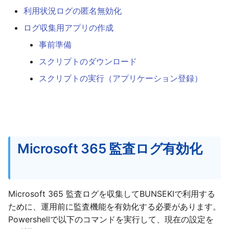
Teams(タブレット版)
g
利用状況ログの匿名無効化
s
ログ収集用アプリの作成
AddressLook Mobile
事前準備
e
スクリプトのダウンロード
a
スクリプトの実行（アプリケーション登録）
r
c
h
Microsoft 365 監査ログ有効化
Microsoft 365 監査ログを収集してBUNSEKIで利用する
ために、運用前に監査機能を有効化する必要があります。
Powershellで以下のコマンドを実行して、現在の設定を