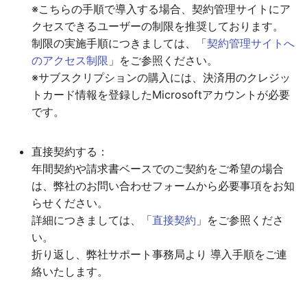
※こちらの手順で導入する場合、契約管理サイトにア
Outlookへの追加
クセスできるユーザーの制限を推奨しております。
制限の実施手順につきましては、「
契約管理サイトへ
Microsoft365 管理センタ
のアクセス制限
」をご参照ください。
ーから展開する
※サブスクリプションの購入には、決済用のクレジッ
トカード情報を登録したMicrosoftアカウントが必要
OutlookのOfficeストアか
です。
らインストールする
直接契約する：
年間契約や請求書ベースでのご契約をご希望の場合
は、弊社のお問い合わせフォームから必要事項をお知
らせください。
詳細につきましては、「
直接契約
」をご参照くださ
い。
折り返し、弊社サポート事務局より 導入手順をご連
絡いたします。