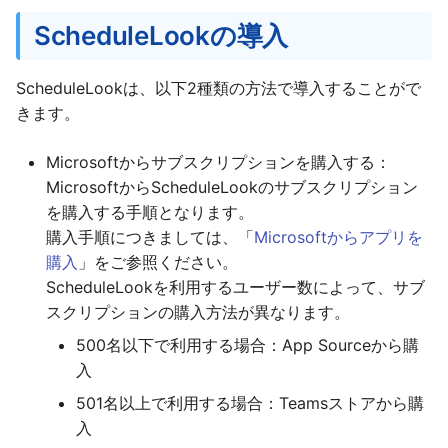
クティブ化
Teams(タブレット版)
g
ScheduleLookの導入
s
契約管理サイトへのアク
AddressLook Mobile
セス制限
e
ScheduleLookは、以下2種類の方法で導入することがで
きます。
a
サブスクリプションのキ
ャンセル
r
Microsoftからサブスクリプションを購入する：
MicrosoftからScheduleLookのサブスクリプション
c
直接契約
を購入する手順となります。
h
購入手順につきましては、「
Microsoftからアプリを
アプリのインストール
購入
」をご参照ください。
ScheduleLookを利用するユーザー数によって、サブ
組織へのアプリの展開
スクリプションの購入方法が異なります。
500名以下で利用する場合：App Sourceから購
アクセス許可
入
外部テナント予定アクセス
501名以上で利用する場合：Teamsストアから購
許可
入