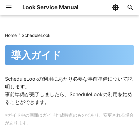
Look Service Manual
I
n
Home
ScheduleLook
はじめに
はじめに
はじめに
はじめに
はじめに
はじめに
ScheduleLookの導入
はじめに
はじめに
AddressCheckの設定
ファーストステップ
AddressLook設定
AddressLook Premium
組織階層情報メンテナン
管理設定
記事の管理
InfoLookの利用
初期設定
共通設定
トップページ
i
ール
導入ガイド
t
導入ガイド
導入ガイド
導入ガイド
導入ガイド
導入ガイド
導入ガイド
導入ガイド
導入ガイド
Microsoftからアプリを購
AddressCheckの更新
AddressLook (classic/v1)
Teamsアプリ設定
AddressLook ブラウザ版 
記事の作成・閲覧の権限
記事の作成
記事一覧画面
SHINSEI導入ガイド
SHINSEI管理者ガイド
SHINSEI利用者ガイド
入
組織階層情報メンテナン
i
ール(コマンド)
管理者ガイド
管理者ガイド
管理者ガイド
管理者ガイド
管理者ガイド
導入ガイド(一括契約)
管理者ガイド
管理者ガイド
AddressCheckの削除
AddressLook v2
AddressLook Mobile設定
AddressLook ブラウザ版 
InfoLookの削除
記事の編集
記事の閲覧
BUNSEKI導入ガイド
BUNSEKI管理者ガイド
BUNSEKI利用者ガイド
a
ScheduleLookの利用にあたり必要な事前準備について説
アプリケーションの購入
明します。
HABエクスポートツール
利用者ガイド
利用者ガイド
利用者ガイド
投稿者ガイド
利用者ガイド
利用者ガイド
利用者ガイド
利用者ガイド
AddressLook for Microso
AddressLook 管理サイト
AddressLook for Microso
記事の削除
記事のピン留め
SHIWAKE導入ガイド
SHIWAKE管理者ガイド
SHIWAKE利用者ガイド
l
事前準備が完了しましたら、ScheduleLookの利用を始め
サブスクリプション情報
Teams
定
Teams
i
ることができます。
の保存
CSVファイルフォーマッ
ツールガイド
利用者ガイド
モバイル版利用者ガイド
記事の検索
記事の検索
IDOU管理者ガイド
IDOU利用者ガイド
z
フェデレーション設定
AddressLook for Microso
※ガイド中の画⾯はガイド作成時点のものであり、変更される場合
ユーザー情報の登録
Teams(モバイル版)
記事のテンプレート
Teamsアクティビティ通
i
があります。
n
サブスクリプションのア
AddressLook for Microso
個人設定