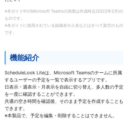
Teams(タブレット版)
g
勤務時間について
※本ガイド中のMicrosoft Teamsの画⾯は作成時点(2022年2月)の
s
AddressLook Mobile
ものです。
日表示
e
※本ガイドに使用されている組織名や人名などはすべて架空のもの
です。
a
勤務時間の利用
r
日付の変更
c
機能紹介
新しい会議の作成
h
ScheduleLook Liteは、Microsoft Teamsのチームに所属
週 時間帯別表示
するユーザーの予定を⼀覧で表示するアプリです。
日表示・週表示・月表示を自由に切り替え、多人数の予定
勤務時間の利用
を一度に確認することができます。
共通の空き時間を確認後、そのまま予定を作成することも
日付の変更
できます。
※本製品で、予定を編集・削除することはできません。
新しい会議の作成