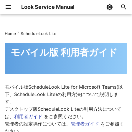
Look Service Manual
I
n
Home
ScheduleLook Lite
はじめに
はじめに
はじめに
はじめに
はじめに
はじめに
はじめに
機能紹介
はじめに
AddressCheckの設定
ファーストステップ
AddressLook設定
AddressLook Premium
組織階層情報メンテナン
管理設定
記事の管理
InfoLookの利用
初期設定
共通設定
トップページ
i
ール
モバイル版 利用者ガイド
t
導入ガイド
導入ガイド
導入ガイド
導入ガイド
導入ガイド
導入ガイド
導入ガイド
システム条件
導入ガイド
AddressCheckの更新
AddressLook (classic/v1)
Teamsアプリ設定
AddressLook ブラウザ版 
記事の作成・閲覧の権限
記事の作成
記事一覧画面
SHINSEI導入ガイド
SHINSEI管理者ガイド
SHINSEI利用者ガイド
組織階層情報メンテナン
i
ール(コマンド)
管理者ガイド
管理者ガイド
管理者ガイド
管理者ガイド
管理者ガイド
導入ガイド(一括契約)
管理者ガイド
サインイン
管理者ガイド
AddressCheckの削除
AddressLook v2
AddressLook Mobile設定
AddressLook ブラウザ版 
InfoLookの削除
記事の編集
記事の閲覧
BUNSEKI導入ガイド
BUNSEKI管理者ガイド
BUNSEKI利用者ガイド
a
HABエクスポートツール
利用者ガイド
利用者ガイド
利用者ガイド
投稿者ガイド
利用者ガイド
利用者ガイド
利用者ガイド
ユーザー
利用者ガイド
AddressLook for Microso
AddressLook 管理サイト
AddressLook for Microso
記事の削除
記事のピン留め
SHIWAKE導入ガイド
SHIWAKE管理者ガイド
SHIWAKE利用者ガイド
l
モバイル版ScheduleLook Lite for Microsoft Teams(以
Teams
定
Teams
i
下、ScheduleLook Lite)の利⽤⽅法について説明しま
CSVファイルフォーマッ
ツールガイド
利用者ガイド
表示順設定
記事の検索
記事の検索
IDOU管理者ガイド
IDOU利用者ガイド
す。
z
フェデレーション設定
AddressLook for Microso
デスクトップ版ScheduleLook Liteの利用方法について
Teams(モバイル版)
非表示設定
記事のテンプレート
Teamsアクティビティ通
i
は、
利用者ガイド
をご参照ください。
管理者の設定操作については、
管理者ガイド
をご参照く
n
AddressLook for Microso
スケジューラー
個人設定
ださい。