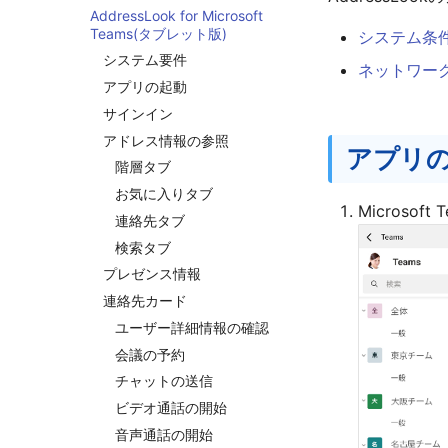
AddressLook for Microsoft
Teams(タブレット版)
システム条
システム要件
ネットワー
アプリの起動
サインイン
アドレス情報の参照
アプリ
階層タブ
お気に入りタブ
Microso
連絡先タブ
検索タブ
プレゼンス情報
連絡先カード
ユーザー詳細情報の確認
会議の予約
チャットの送信
ビデオ通話の開始
音声通話の開始