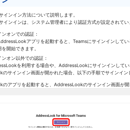
ookのサインイン⽅法について説明します。
ookのサインインは、システム管理者により認証方式が設定されて
インオンでの認証：
らAddressLookアプリを起動すると、Teamsにサインイ
用を開始できます。
インオン以外での認証：
ressLookを利用する場合や、AddressLookにサインイ
sLookのサインイン画面が開かれた場合、以下の手順でサインイ
sLookのアプリを起動すると、AddressLookのサインイン