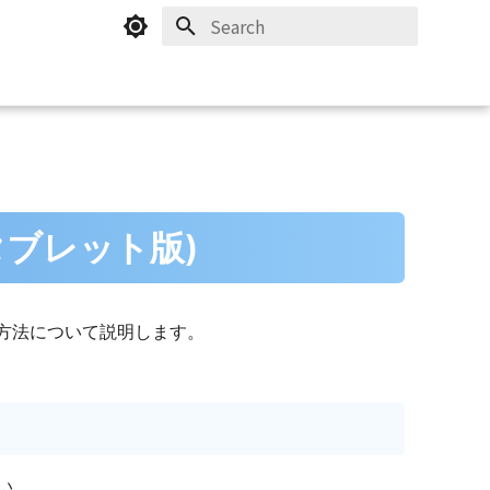
Initializing search
ms(タブレット版)
k)の利⽤⽅法について説明します。
い。