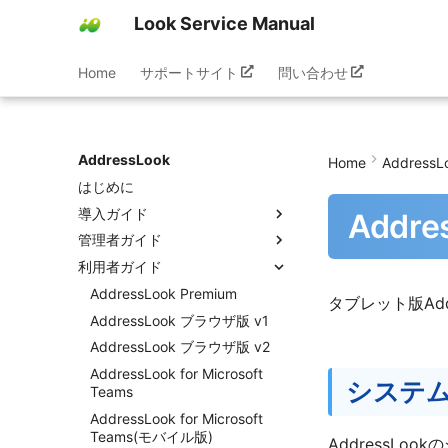
Look Service Manual
Home
サポートサイト
問い合わせ
AddressLook
Home
AddressL
はじめに
導入ガイド
Addre
管理者ガイド
ファーストステップ
利用者ガイド
AddressLook (classic/v1)
AddressLook設定
AddressLook v2
Teamsアプリ設定
AddressLook Premium
タブレット版Addr
AddressLook for Microsoft
AddressLook Mobile設定
AddressLook ブラウザ版 v1
Teams
AddressLook 管理サイト設定
AddressLook ブラウザ版 v2
フェデレーション設定
AddressLook for Microsoft
システ
Teams
AddressLook for Microsoft
Teams(モバイル版)
AddressL