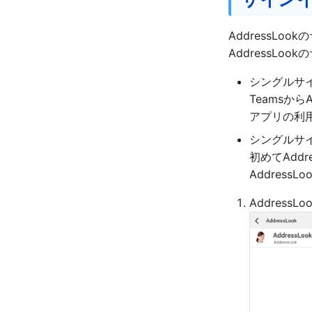
HABエクスポートツール
CSVファイルフォーマット
AddressL
AddressL
シングルサ
Teamsか
アプリの利
シングルサ
初めてAdd
Addres
Addres